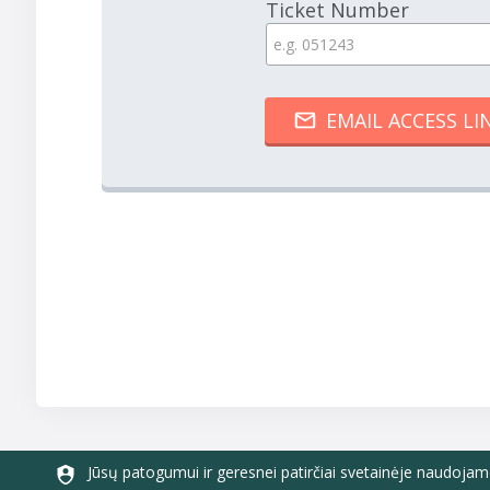
Ticket Number
Jūsų patogumui ir geresnei patirčiai svetainėje naudojam